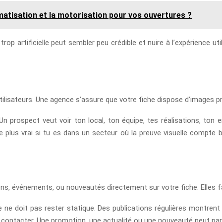
matisation et la motorisation pour vos ouvertures ?
op artificielle peut sembler peu crédible et nuire à l’expérience utili
ilisateurs. Une agence s’assure que votre fiche dispose d’images pr
 prospect veut voir ton local, ton équipe, tes réalisations, ton e
ore plus vrai si tu es dans un secteur où la preuve visuelle compte b
, événements, ou nouveautés directement sur votre fiche. Elles favor
 ne doit pas rester statique. Des publications régulières montrent 
 contacter. Une promotion, une actualité ou une nouveauté peut pa