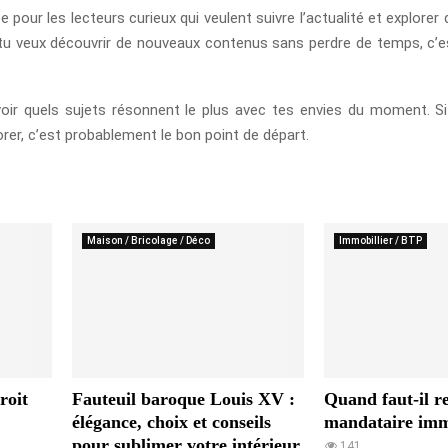
ur les lecteurs curieux qui veulent suivre l’actualité et explorer
 tu veux découvrir de nouveaux contenus sans perdre de temps, c’e
oir quels sujets résonnent le plus avec tes envies du moment. S
orer, c’est probablement le bon point de départ.
Maison / Bricolage / Déco
Immobillier / BTP
roit
Fauteuil baroque Louis XV :
Quand faut-il r
élégance, choix et conseils
mandataire imm
pour sublimer votre intérieur
141