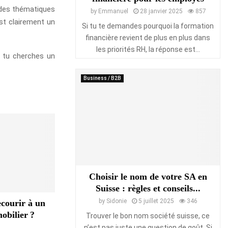
 des thématiques
by
Emmanuel
28 janvier 2025
857
st clairement un
Si tu te demandes pourquoi la formation
financière revient de plus en plus dans
les priorités RH, la réponse est...
i tu cherches un
Business / B2B
Choisir le nom de votre SA en
Suisse : règles et conseils...
by
Sidonie
5 juillet 2025
346
ecourir à un
obilier ?
Trouver le bon nom société suisse, ce
n’est pas juste une question de goût. Si