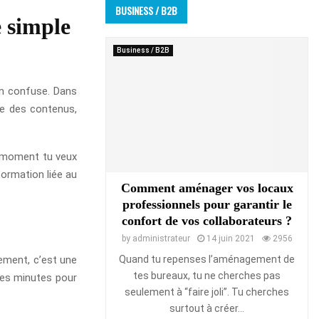
BUSINESS / B2B
e simple
Business / B2B
on confuse. Dans
le des contenus,
Un moment tu veux
formation liée au
Comment aménager vos locaux
professionnels pour garantir le
confort de vos collaborateurs ?
by
administrateur
14 juin 2021
2956
Quand tu repenses l’aménagement de
tement, c’est une
tes bureaux, tu ne cherches pas
gues minutes pour
seulement à “faire joli”. Tu cherches
surtout à créer...