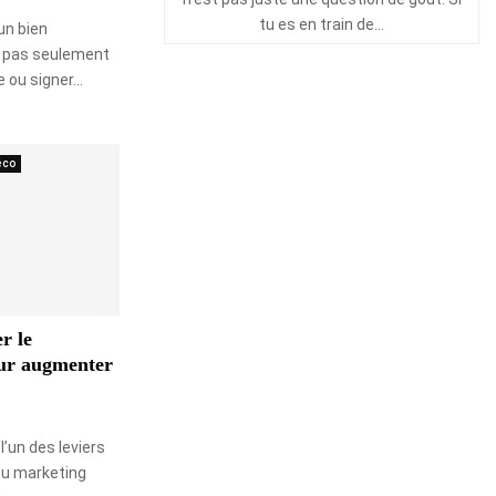
tu es en train de...
un bien
st pas seulement
 ou signer...
éco
r le
ur augmenter
l’un des leviers
du marketing