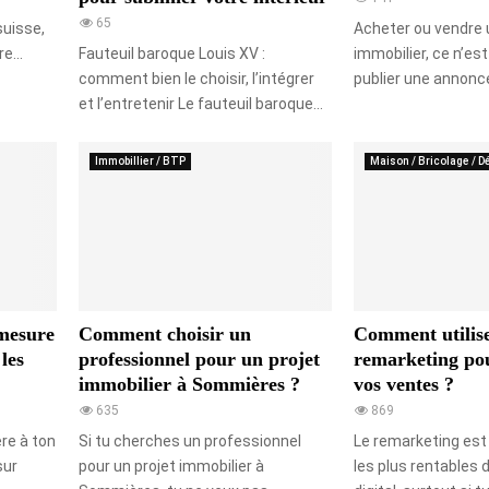
65
 suisse,
Acheter ou vendre 
e...
Fauteuil baroque Louis XV :
immobilier, ce n’e
comment bien le choisir, l’intégrer
publier une annonce
et l’entretenir Le fauteuil baroque...
Immobillier / BTP
Maison / Bricolage / D
 mesure
Comment choisir un
Comment utilise
 les
professionnel pour un projet
remarketing po
immobilier à Sommières ?
vos ventes ?
635
869
re à ton
Si tu cherches un professionnel
Le remarketing est 
sur
pour un projet immobilier à
les plus rentables 