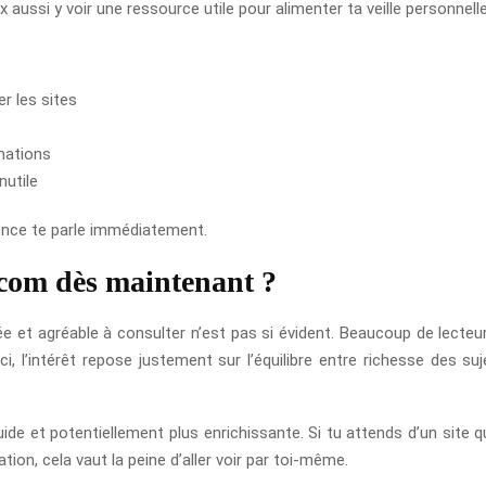
ussi y voir une ressource utile pour alimenter ta veille personnelle
er les sites
mations
nutile
rience te parle immédiatement.
.com dès maintenant ?
iée et agréable à consulter n’est pas si évident. Beaucoup de lecteu
 l’intérêt repose justement sur l’équilibre entre richesse des suj
ide et potentiellement plus enrichissante. Si tu attends d’un site qu’
tion, cela vaut la peine d’aller voir par toi-même.