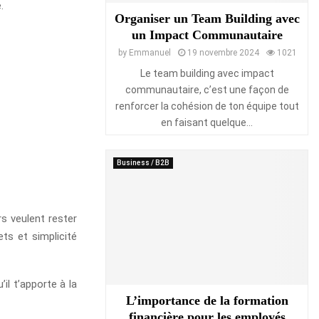
.
Organiser un Team Building avec
un Impact Communautaire
by
Emmanuel
19 novembre 2024
1021
Le team building avec impact
communautaire, c’est une façon de
renforcer la cohésion de ton équipe tout
en faisant quelque...
Business / B2B
rs veulent rester
ets et simplicité
il t’apporte à la
L’importance de la formation
financière pour les employés