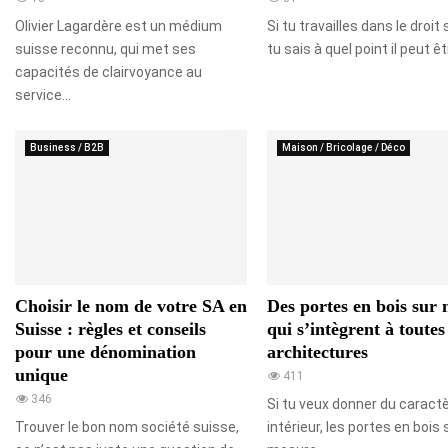
Olivier Lagardère est un médium
Si tu travailles dans le droit
suisse reconnu, qui met ses
tu sais à quel point il peut êtr
capacités de clairvoyance au
service...
Business / B2B
Maison / Bricolage / Déco
Choisir le nom de votre SA en
Des portes en bois sur
Suisse : règles et conseils
qui s’intègrent à toutes
pour une dénomination
architectures
unique
411
346
Si tu veux donner du caractè
Trouver le bon nom société suisse,
intérieur, les portes en bois 