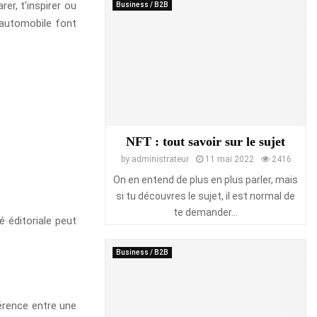
er, t’inspirer ou
Business / B2B
’automobile font
NFT : tout savoir sur le sujet
by
administrateur
11 mai 2022
2416
On en entend de plus en plus parler, mais
si tu découvres le sujet, il est normal de
te demander...
é éditoriale peut
Business / B2B
férence entre une