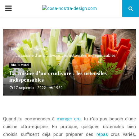
PRIMARY
MENU
Home
Bio / Naturel
La cuisine d’un crudivore : les ustensiles indispensables
Bio / Naturel
La cuisine d’un crudivore : les ustensiles
indispensables
17 septembre 2022
1930
Quand tu commences à
manger cru
, tu n’as pas besoin d’une
cuisine ultra-équipée. En pratique, quelques ustensiles bien
choisis suffisent déjà pour préparer des
repas
crus variés,