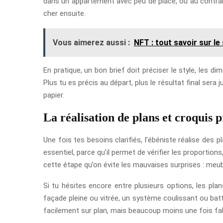
dans un appartement avec peu de place, ou au contrai
cher ensuite.
Vous aimerez aussi :
NFT : tout savoir sur le
En pratique, un bon brief doit préciser le style, les di
Plus tu es précis au départ, plus le résultat final sera
papier.
La réalisation de plans et croquis 
Une fois tes besoins clarifiés, l’ébéniste réalise des
essentiel, parce qu’il permet de vérifier les proportions
cette étape qu’on évite les mauvaises surprises : meuble 
Si tu hésites encore entre plusieurs options, les pl
façade pleine ou vitrée, un système coulissant ou bat
facilement sur plan, mais beaucoup moins une fois fa