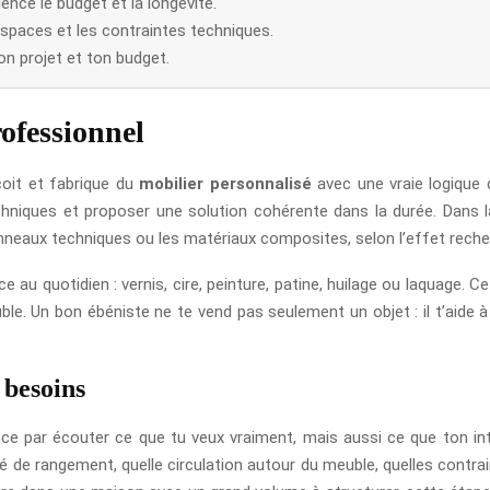
ence le budget et la longévité.
spaces et les contraintes techniques.
on projet et ton budget.
rofessionnel
çoit et fabrique du
mobilier personnalisé
avec une vraie logique d’
niques et proposer une solution cohérente dans la durée. Dans la pra
neaux techniques ou les matériaux composites, selon l’effet recherch
nce au quotidien : vernis, cire, peinture, patine, huilage ou laquage.
euble. Un bon ébéniste ne te vend pas seulement un objet : il t’aide 
 besoins
ce par écouter ce que tu veux vraiment, mais aussi ce que ton inté
é de rangement, quelle circulation autour du meuble, quelles contra