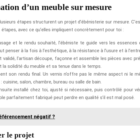
réation d’un meuble sur mesure
, plusieurs étapes structurent un projet d’ébénisterie sur mesure. C’e
s étapes, avec ce qu’elles impliquent concrètement pour toi :
usage et le rendu souhaité, l’ébéniste te guide vers les essences 
ut penser à la fois à l’esthétique, à la résistance à l’usure et à l’entr
et validé, l’artisan découpe, façonne et assemble les pièces avec pré
la solidité du meuble et sa tenue dans le temps.
nent son rendu final. Un vernis n’offre pas le même aspect ni le m
: cuisine, salon, chambre, bureau ou salle de bain.
suite installé chez toi, ajusté si nécessaire, puis contrôlé pour véri
ble parfaitement fabriqué peut perdre en qualité s’il est mal posé.
 référencement négatif ?
er le projet