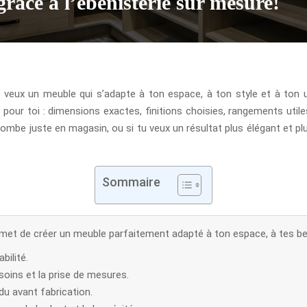
râce à l’ébénisterie sur mesure!
tu veux un meuble qui s’adapte à ton espace, à ton style et à ton u
our toi : dimensions exactes, finitions choisies, rangements utile
e tombe juste en magasin, ou si tu veux un résultat plus élégant et p
Sommaire
rmet de créer un meuble parfaitement adapté à ton espace, à tes bes
bilité.
oins et la prise de mesures.
ndu avant fabrication.