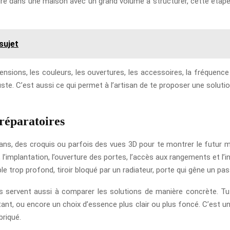
re dans une maison avec un grand volume à structurer, cette étape 
 sujet
mensions, les couleurs, les ouvertures, les accessoires, la fréquence 
 juste. C’est aussi ce qui permet à l’artisan de te proposer une solut
préparatoires
 plans, des croquis ou parfois des vues 3D pour te montrer le futur 
, l’implantation, l’ouverture des portes, l’accès aux rangements et l’
trop profond, tiroir bloqué par un radiateur, porte qui gêne un passag
ans servent aussi à comparer les solutions de manière concrète. T
tant, ou encore un choix d’essence plus clair ou plus foncé. C’est u
briqué.