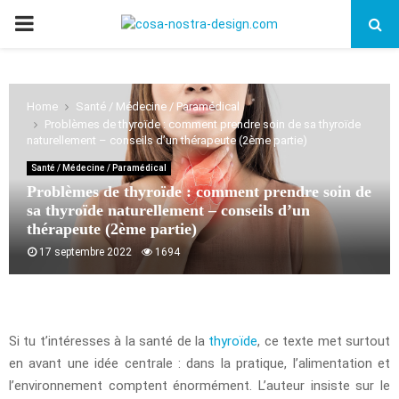
PRIMARY
MENU
Home
Santé / Médecine / Paramédical
Problèmes de thyroïde : comment prendre soin de sa thyroïde
naturellement – conseils d’un thérapeute (2ème partie)
Santé / Médecine / Paramédical
Problèmes de thyroïde : comment prendre soin de
sa thyroïde naturellement – conseils d’un
thérapeute (2ème partie)
17 septembre 2022
1694
Si tu t’intéresses à la santé de la
thyroïde
, ce texte met surtout
en avant une idée centrale : dans la pratique, l’alimentation et
l’environnement comptent énormément. L’auteur insiste sur le